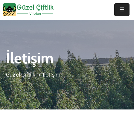
Anasayfa
Hakkımızda
İletişim
Duyurular
Galeri
Güzel Çiftlik
İletişim
Belgeler
İletişim